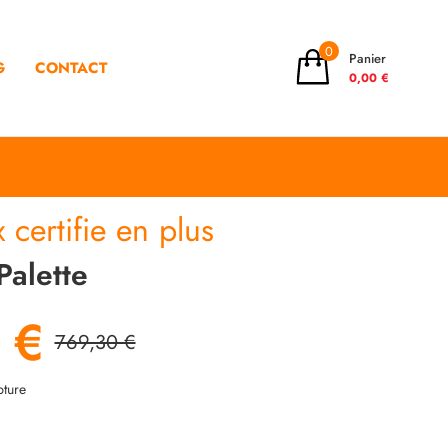
0
Panier
G
CONTACT
0,00 €
x certifie en plus
Palette
 €
769,30 €
ture