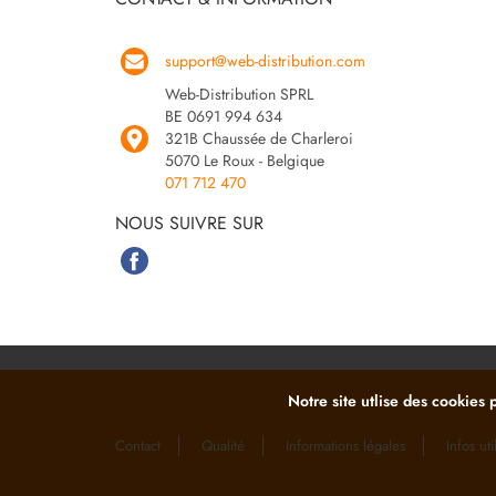
support@web-distribution.com
Web-Distribution SPRL
BE 0691 994 634
321B Chaussée de Charleroi
5070 Le Roux - Belgique
071 712 470
NOUS SUIVRE SUR
Notre site utlise des cookies 
Contact
Qualité
Informations légales
Infos uti