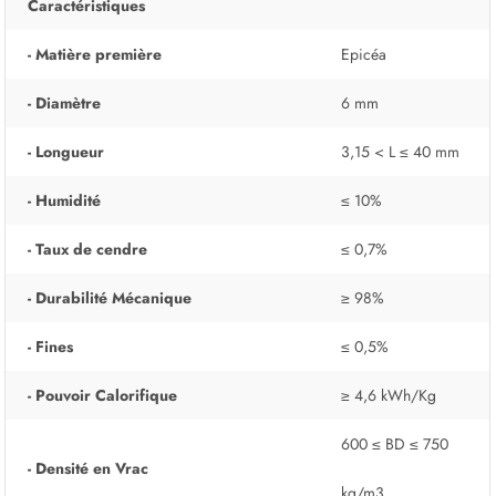
Caractéristiques
- Matière première
Epicéa
- Diamètre
6 mm
- Longueur
3,15 < L ≤ 40 mm
- Humidité
≤ 10%
- Taux de cendre
≤ 0,7%
- Durabilité Mécanique
≥ 98%
- Fines
≤ 0,5%
- Pouvoir Calorifique
≥ 4,6 kWh/Kg
600 ≤ BD ≤ 750
- Densité en Vrac
kg/m3