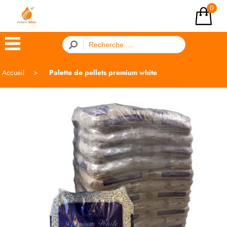
0
×
Accueil
Palette de pellets premium white
Menu
ACCUEIL
ACHATS
GROUPÉS
COMMENTAIRES
LIVRAISON
BLOG