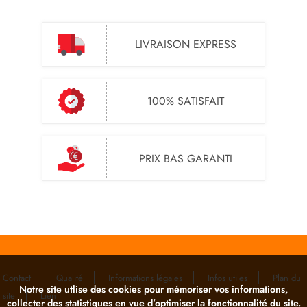
LIVRAISON EXPRESS
100% SATISFAIT
PRIX BAS GARANTI
Contact
Qualité
Informations légales
Infos utiles
Plan du
Notre site utlise des cookies pour mémoriser vos informations,
site
Lien
collecter des statistiques en vue d’optimiser la fonctionnalité du site.