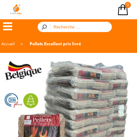
0
×
Accueil
Pellets Excellent prix livré
Menu
ACCUEIL
ACHATS
GROUPÉS
COMMENTAIRES
LIVRAISON
BLOG